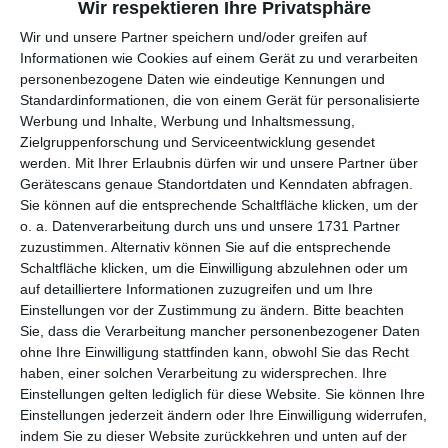
Wir respektieren Ihre Privatsphäre
Wir und unsere Partner speichern und/oder greifen auf
per E-Mail
(kostenlos)
Informationen wie Cookies auf einem Gerät zu und verarbeiten
personenbezogene Daten wie eindeutige Kennungen und
TEILEN
Standardinformationen, die von einem Gerät für personalisierte
Werbung und Inhalte, Werbung und Inhaltsmessung,
Zielgruppenforschung und Serviceentwicklung gesendet
Facebook, Twitter, WhatsApp, ...
werden.
Mit Ihrer Erlaubnis dürfen wir und unsere Partner über
Gerätescans genaue Standortdaten und Kenndaten abfragen.
Sie können auf die entsprechende Schaltfläche klicken, um der
WEITERE KARTEN IN DIESEN
o. a. Datenverarbeitung durch uns und unsere 1731 Partner
KATEGORIEN ANSEHEN
zuzustimmen. Alternativ können Sie auf die entsprechende
Schaltfläche klicken, um die Einwilligung abzulehnen oder um
Christliche Religion und Feiertage
auf detailliertere Informationen zuzugreifen und um Ihre
Einstellungen vor der Zustimmung zu ändern.
Bitte beachten
Weihnachten, Weihnachtskarten
Sie, dass die Verarbeitung mancher personenbezogener Daten
Weihnachtskarten für Kinder
ohne Ihre Einwilligung stattfinden kann, obwohl Sie das Recht
besinnliche Weihnachtsgrüße
haben, einer solchen Verarbeitung zu widersprechen. Ihre
Einstellungen gelten lediglich für diese Website. Sie können Ihre
humorvolle Weihnachtskarten
Einstellungen jederzeit ändern oder Ihre Einwilligung widerrufen,
indem Sie zu dieser Website zurückkehren und unten auf der