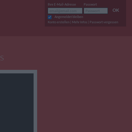
Ihre E-Mail-Adresse
Passwort
OK
Angemeldet bleiben
|
|
Konto erstellen
Mehr Infos
Passwort vergessen
s