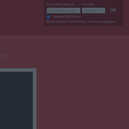
Ihre E-Mail-Adresse
Passwort
OK
Angemeldet bleiben
|
|
Konto erstellen
Mehr Infos
Passwort vergessen
in