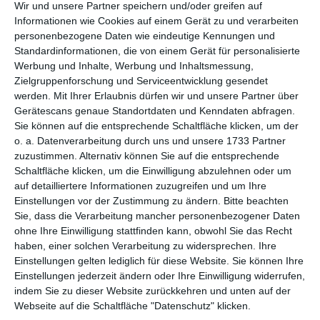
per E-Mail
(kostenlos)
Wir und unsere Partner speichern und/oder greifen auf
Informationen wie Cookies auf einem Gerät zu und verarbeiten
personenbezogene Daten wie eindeutige Kennungen und
TEILEN
Standardinformationen, die von einem Gerät für personalisierte
Werbung und Inhalte, Werbung und Inhaltsmessung,
Facebook, Twitter, WhatsApp, ...
Zielgruppenforschung und Serviceentwicklung gesendet
werden.
Mit Ihrer Erlaubnis dürfen wir und unsere Partner über
Gerätescans genaue Standortdaten und Kenndaten abfragen.
Sie können auf die entsprechende Schaltfläche klicken, um der
WEITERE KARTEN IN DIESEN
o. a. Datenverarbeitung durch uns und unsere 1733 Partner
KATEGORIEN ANSEHEN
zuzustimmen. Alternativ können Sie auf die entsprechende
Schaltfläche klicken, um die Einwilligung abzulehnen oder um
Schule und Studium
auf detailliertere Informationen zuzugreifen und um Ihre
Freizeit
Einstellungen vor der Zustimmung zu ändern.
Bitte beachten
Sie, dass die Verarbeitung mancher personenbezogener Daten
Urlaub
ohne Ihre Einwilligung stattfinden kann, obwohl Sie das Recht
haben, einer solchen Verarbeitung zu widersprechen. Ihre
Einstellungen gelten lediglich für diese Website. Sie können Ihre
Einstellungen jederzeit ändern oder Ihre Einwilligung widerrufen,
indem Sie zu dieser Website zurückkehren und unten auf der
Webseite auf die Schaltfläche "Datenschutz" klicken.