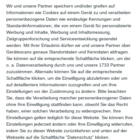
Wir und unsere Partner speichern und/oder greifen auf
per E-Mail
Informationen wie Cookies auf einem Gerät zu und verarbeiten
(kostenlos)
personenbezogene Daten wie eindeutige Kennungen und
Standardinformationen, die von einem Gerät für personalisierte
TEILEN
Werbung und Inhalte, Werbung und Inhaltsmessung,
Zielgruppenforschung und Serviceentwicklung gesendet
werden.
Mit Ihrer Erlaubnis dürfen wir und unsere Partner über
Facebook, Twitter, WhatsApp, ...
Gerätescans genaue Standortdaten und Kenndaten abfragen.
Sie können auf die entsprechende Schaltfläche klicken, um der
o. a. Datenverarbeitung durch uns und unsere 1733 Partner
WEITERE KARTEN IN DIESEN
zuzustimmen. Alternativ können Sie auf die entsprechende
KATEGORIEN ANSEHEN
Schaltfläche klicken, um die Einwilligung abzulehnen oder um
auf detailliertere Informationen zuzugreifen und um Ihre
Feiertage, Festtage
Einstellungen vor der Zustimmung zu ändern.
Bitte beachten
Ehrentage
Sie, dass die Verarbeitung mancher personenbezogener Daten
ohne Ihre Einwilligung stattfinden kann, obwohl Sie das Recht
Vatertag
haben, einer solchen Verarbeitung zu widersprechen. Ihre
Einstellungen gelten lediglich für diese Website. Sie können Ihre
Einstellungen jederzeit ändern oder Ihre Einwilligung widerrufen,
indem Sie zu dieser Website zurückkehren und unten auf der
Webseite auf die Schaltfläche "Datenschutz" klicken.