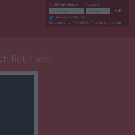
Ihre E-Mail-Adresse
Passwort
OK
Angemeldet bleiben
|
|
Konto erstellen
Mehr Infos
Passwort vergessen
ch lieb habe