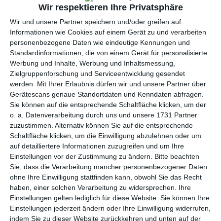
per E-Mail
(kostenlos)
Wir respektieren Ihre Privatsphäre
Wir und unsere Partner speichern und/oder greifen auf
TEILEN
Informationen wie Cookies auf einem Gerät zu und verarbeiten
personenbezogene Daten wie eindeutige Kennungen und
Standardinformationen, die von einem Gerät für personalisierte
Facebook, Twitter, WhatsApp, ...
Werbung und Inhalte, Werbung und Inhaltsmessung,
Zielgruppenforschung und Serviceentwicklung gesendet
werden.
Mit Ihrer Erlaubnis dürfen wir und unsere Partner über
WEITERE KARTEN IN DIESEN
Gerätescans genaue Standortdaten und Kenndaten abfragen.
KATEGORIEN ANSEHEN
Sie können auf die entsprechende Schaltfläche klicken, um der
o. a. Datenverarbeitung durch uns und unsere 1731 Partner
Liebe und Gefühle
zuzustimmen. Alternativ können Sie auf die entsprechende
Küsse, Küsschen, Knuddel
Schaltfläche klicken, um die Einwilligung abzulehnen oder um
auf detailliertere Informationen zuzugreifen und um Ihre
Ich liebe Dich
Einstellungen vor der Zustimmung zu ändern.
Bitte beachten
Freizeit
Sie, dass die Verarbeitung mancher personenbezogener Daten
ohne Ihre Einwilligung stattfinden kann, obwohl Sie das Recht
Urlaub
haben, einer solchen Verarbeitung zu widersprechen. Ihre
Jahreszeiten
Einstellungen gelten lediglich für diese Website. Sie können Ihre
Einstellungen jederzeit ändern oder Ihre Einwilligung widerrufen,
Sommer
indem Sie zu dieser Website zurückkehren und unten auf der