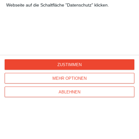
Webseite auf die Schaltfläche "Datenschutz" klicken.
Kisseo
©
ZUSTIMMEN
Entdecken Sie auch:
Ereignis-Kalender
Kisseo
Newsletter
Hilfe / FAQ
Nutzungsbedingungen
MEHR OPTIONEN
Impressum
Kisseo auf Facebook
Unsere Grußkarten auf anderen Sprachen:
free ecards
ABLEHNEN
cartes de voeux
tarjetas virtuales
cartoline di auguri
Verschicken Sie
originelle Geburtstagskarten
,
schöne
Weihnachtskarten
und vielseitige
Glückwunschkarten
mit Kisseo!