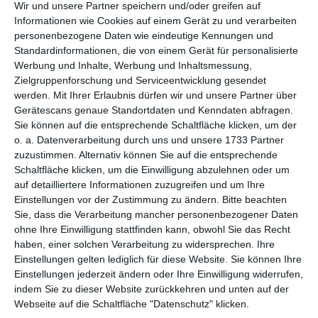
per E-Mail
(kostenlos)
Wir und unsere Partner speichern und/oder greifen auf
Informationen wie Cookies auf einem Gerät zu und verarbeiten
personenbezogene Daten wie eindeutige Kennungen und
TEILEN
Standardinformationen, die von einem Gerät für personalisierte
Werbung und Inhalte, Werbung und Inhaltsmessung,
Facebook, Twitter, WhatsApp, ...
Zielgruppenforschung und Serviceentwicklung gesendet
werden.
Mit Ihrer Erlaubnis dürfen wir und unsere Partner über
Gerätescans genaue Standortdaten und Kenndaten abfragen.
Sie können auf die entsprechende Schaltfläche klicken, um der
WEITERE KARTEN IN DIESEN
o. a. Datenverarbeitung durch uns und unsere 1733 Partner
KATEGORIEN ANSEHEN
zuzustimmen. Alternativ können Sie auf die entsprechende
Schaltfläche klicken, um die Einwilligung abzulehnen oder um
Freizeit
auf detailliertere Informationen zuzugreifen und um Ihre
Jahreszeiten
Einstellungen vor der Zustimmung zu ändern.
Bitte beachten
Sie, dass die Verarbeitung mancher personenbezogener Daten
Herbst
ohne Ihre Einwilligung stattfinden kann, obwohl Sie das Recht
haben, einer solchen Verarbeitung zu widersprechen. Ihre
Einstellungen gelten lediglich für diese Website. Sie können Ihre
Einstellungen jederzeit ändern oder Ihre Einwilligung widerrufen,
indem Sie zu dieser Website zurückkehren und unten auf der
Webseite auf die Schaltfläche "Datenschutz" klicken.