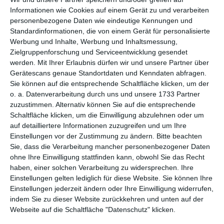
per E-Mail
(kostenlos)
Informationen wie Cookies auf einem Gerät zu und verarbeiten
personenbezogene Daten wie eindeutige Kennungen und
TEILEN
Standardinformationen, die von einem Gerät für personalisierte
Werbung und Inhalte, Werbung und Inhaltsmessung,
Zielgruppenforschung und Serviceentwicklung gesendet
Facebook, Twitter, WhatsApp, ...
werden.
Mit Ihrer Erlaubnis dürfen wir und unsere Partner über
Gerätescans genaue Standortdaten und Kenndaten abfragen.
Sie können auf die entsprechende Schaltfläche klicken, um der
WEITERE KARTEN IN DIESEN
o. a. Datenverarbeitung durch uns und unsere 1733 Partner
KATEGORIEN ANSEHEN
zuzustimmen. Alternativ können Sie auf die entsprechende
Schaltfläche klicken, um die Einwilligung abzulehnen oder um
Weihnachten, Weihnachtskarten
auf detailliertere Informationen zuzugreifen und um Ihre
Einstellungen vor der Zustimmung zu ändern.
Bitte beachten
Weihnachtskarten für Kinder
Sie, dass die Verarbeitung mancher personenbezogener Daten
ohne Ihre Einwilligung stattfinden kann, obwohl Sie das Recht
haben, einer solchen Verarbeitung zu widersprechen. Ihre
Einstellungen gelten lediglich für diese Website. Sie können Ihre
Einstellungen jederzeit ändern oder Ihre Einwilligung widerrufen,
indem Sie zu dieser Website zurückkehren und unten auf der
Webseite auf die Schaltfläche "Datenschutz" klicken.