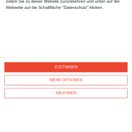
indem Sie zu dieser Website zurückkehren und unten auf der
Frauentag
Webseite auf die Schaltfläche "Datenschutz" klicken.
Kisseo
©
ZUSTIMMEN
Entdecken Sie auch:
Ereignis-Kalender
Kisseo
MEHR OPTIONEN
Newsletter
Hilfe / FAQ
Nutzungsbedingungen
Impressum
Kisseo auf Facebook
ABLEHNEN
Unsere Grußkarten auf anderen Sprachen:
free ecards
cartes de voeux
tarjetas virtuales
cartoline di auguri
Verschicken Sie
originelle Geburtstagskarten
,
schöne
Weihnachtskarten
und vielseitige
Glückwunschkarten
mit Kisseo!