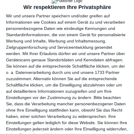
per E-Mail
(kostenlos)
Wir respektieren Ihre Privatsphäre
Wir und unsere Partner speichern und/oder greifen auf
TEILEN
Informationen wie Cookies auf einem Gerät zu und verarbeiten
personenbezogene Daten wie eindeutige Kennungen und
Facebook, Twitter, WhatsApp, ...
Standardinformationen, die von einem Gerät für personalisierte
Werbung und Inhalte, Werbung und Inhaltsmessung,
Zielgruppenforschung und Serviceentwicklung gesendet
werden.
Mit Ihrer Erlaubnis dürfen wir und unsere Partner über
WEITERE KARTEN IN DIESEN
Gerätescans genaue Standortdaten und Kenndaten abfragen.
KATEGORIEN ANSEHEN
Sie können auf die entsprechende Schaltfläche klicken, um der
o. a. Datenverarbeitung durch uns und unsere 1733 Partner
Freundschaft
zuzustimmen. Alternativ können Sie auf die entsprechende
Blumen, Blumengrüße
Schaltfläche klicken, um die Einwilligung abzulehnen oder um
Großmuttertag
auf detailliertere Informationen zuzugreifen und um Ihre
Einstellungen vor der Zustimmung zu ändern.
Bitte beachten
Sekretärinnen-Tag
Sie, dass die Verarbeitung mancher personenbezogener Daten
Grüße und Gedanken
ohne Ihre Einwilligung stattfinden kann, obwohl Sie das Recht
haben, einer solchen Verarbeitung zu widersprechen. Ihre
Komplimente
Einstellungen gelten lediglich für diese Website. Sie können Ihre
Danke, Dankeskarten
Einstellungen jederzeit ändern oder Ihre Einwilligung widerrufen,