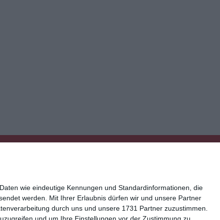
 Daten wie eindeutige Kennungen und Standardinformationen, die
esendet werden.
Mit Ihrer Erlaubnis dürfen wir und unsere Partner
atenverarbeitung durch uns und unsere 1731 Partner zuzustimmen.
n zuzugreifen und um Ihre Einstellungen vor der Zustimmung zu