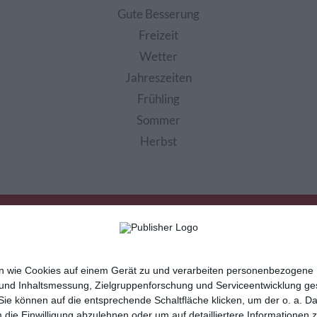
Gute Besserung
Freizeit
Wetter
Jahreszeiten
Frühling
Sommer
Herbst
nen wie Cookies auf einem Gerät zu und verarbeiten personenbezogene
 und Inhaltsmessung, Zielgruppenforschung und Serviceentwicklung g
e können auf die entsprechende Schaltfläche klicken, um der o. a. D
m die Einwilligung abzulehnen oder um auf detailliertere Informatione