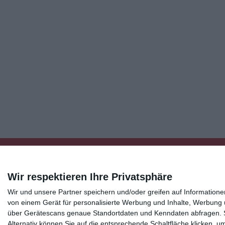
Wir respektieren Ihre Privatsphäre
Wir und unsere Partner speichern und/oder greifen auf Informatio
Kisseo
©
von einem Gerät für personalisierte Werbung und Inhalte, Werbung
über Gerätescans genaue Standortdaten und Kenndaten abfragen. Si
Alternativ können Sie auf die entsprechende Schaltfläche klicken, u