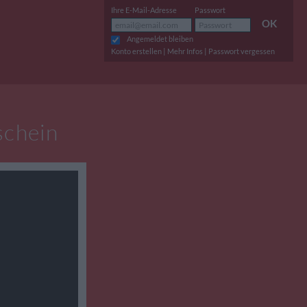
Ihre E-Mail-Adresse
Passwort
OK
Angemeldet bleiben
|
|
Konto erstellen
Mehr Infos
Passwort vergessen
schein