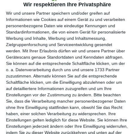
per E-Mail
(kostenlos)
Wir respektieren Ihre Privatsphäre
Wir und unsere Partner speichern und/oder greifen auf
TEILEN
Informationen wie Cookies auf einem Gerät zu und verarbeiten
personenbezogene Daten wie eindeutige Kennungen und
Standardinformationen, die von einem Gerät für personalisierte
Facebook, Twitter, WhatsApp, ...
Werbung und Inhalte, Werbung und Inhaltsmessung,
Zielgruppenforschung und Serviceentwicklung gesendet
werden.
Mit Ihrer Erlaubnis dürfen wir und unsere Partner über
WEITERE KARTEN IN DIESEN
Gerätescans genaue Standortdaten und Kenndaten abfragen.
KATEGORIEN ANSEHEN
Sie können auf die entsprechende Schaltfläche klicken, um der
o. a. Datenverarbeitung durch uns und unsere 1733 Partner
St Patricks Day
zuzustimmen. Alternativ können Sie auf die entsprechende
Oktoberfest
Schaltfläche klicken, um die Einwilligung abzulehnen oder um
auf detailliertere Informationen zuzugreifen und um Ihre
Einladung
Einstellungen vor der Zustimmung zu ändern.
Bitte beachten
Freizeit
Sie, dass die Verarbeitung mancher personenbezogener Daten
ohne Ihre Einwilligung stattfinden kann, obwohl Sie das Recht
Getränke
haben, einer solchen Verarbeitung zu widersprechen. Ihre
Bier
Einstellungen gelten lediglich für diese Website. Sie können Ihre
Einstellungen jederzeit ändern oder Ihre Einwilligung widerrufen,
Wochenende
indem Sie zu dieser Website zurückkehren und unten auf der