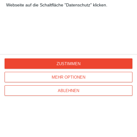
Webseite auf die Schaltfläche "Datenschutz" klicken.
Kisseo
©
ZUSTIMMEN
Entdecken Sie auch:
Ereignis-Kalender
Kisseo
Newsletter
Hilfe / FAQ
Nutzungsbedingungen
MEHR OPTIONEN
Impressum
Kisseo auf Facebook
Unsere Grußkarten auf anderen Sprachen:
free ecards
ABLEHNEN
cartes de voeux
tarjetas virtuales
cartoline di auguri
Verschicken Sie
originelle Geburtstagskarten
,
schöne
Weihnachtskarten
und vielseitige
Glückwunschkarten
mit Kisseo!