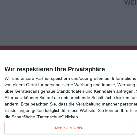
WEI
Wir respektieren Ihre Privatsphäre
Wir und unsere Partner speichern und/oder greifen auf Informatio
Kisseo
©
von einem Gerät für personalisierte Werbung und Inhalte, Werbung
über Gerätescans genaue Standortdaten und Kenndaten abfragen. Si
Alternativ können Sie auf die entsprechende Schaltfläche klicken, u
Entdecken Sie auch:
Ereignis-Kalender
Kisseo New
ändern.
Bitte beachten Sie, dass die Verarbeitung mancher persone
Unsere Grußkarten auf anderen Sprachen:
free ecards
Einstellungen gelten lediglich für diese Website. Sie können Ihre E
die Schaltfläche "Datenschutz" klicken.
Verschicken Sie
originelle Geburtstagskarten
,
schöne Weihnachtskarte
MEHR OPTIONEN