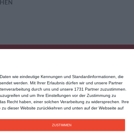
EHEN
 Daten wie eindeutige Kennungen und Standardinformationen, die
esendet werden.
Mit Ihrer Erlaubnis dürfen wir und unsere Partner
atenverarbeitung durch uns und unsere 1731 Partner zuzustimmen.
n zuzugreifen und um Ihre Einstellungen vor der Zustimmung zu
ressum
Kisseo auf Facebook
das Recht haben, einer solchen Verarbeitung zu widersprechen. Ihre
Sie zu dieser Website zurückkehren und unten auf der Webseite auf
ZUSTIMMEN