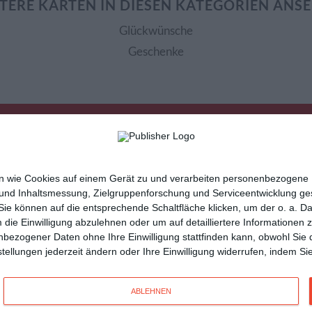
TERE KARTEN IN DIESEN KATEGORIEN ANS
Glückwünsche
Geschenke
nen wie Cookies auf einem Gerät zu und verarbeiten personenbezogene
 und Inhaltsmessung, Zielgruppenforschung und Serviceentwicklung g
e können auf die entsprechende Schaltfläche klicken, um der o. a. D
m die Einwilligung abzulehnen oder um auf detailliertere Informatione
sletter
Hilfe / FAQ
Nutzungsbedingungen
Imp
nbezogener Daten ohne Ihre Einwilligung stattfinden kann, obwohl Sie 
cartes de voeux
tarjetas virtuales
cartoline di auguri
instellungen jederzeit ändern oder Ihre Einwilligung widerrufen, indem 
n
und vielseitige
Glückwunschkarten
mit Kisseo!
ABLEHNEN