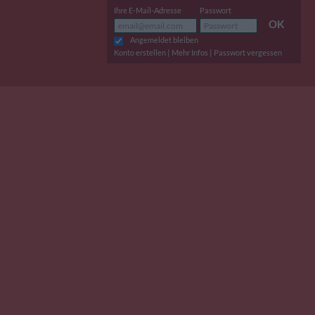
Ihre E-Mail-Adresse
Passwort
OK
Angemeldet bleiben
|
|
Konto erstellen
Mehr Infos
Passwort vergessen