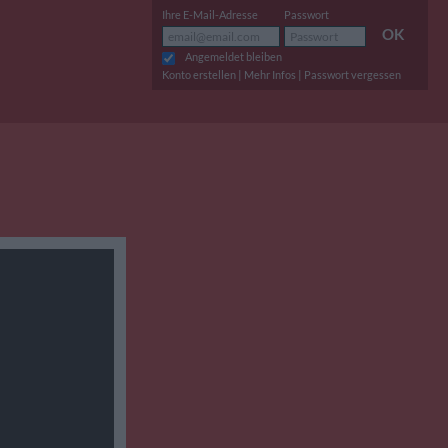
Ihre E-Mail-Adresse
Passwort
OK
Angemeldet bleiben
|
|
Konto erstellen
Mehr Infos
Passwort vergessen