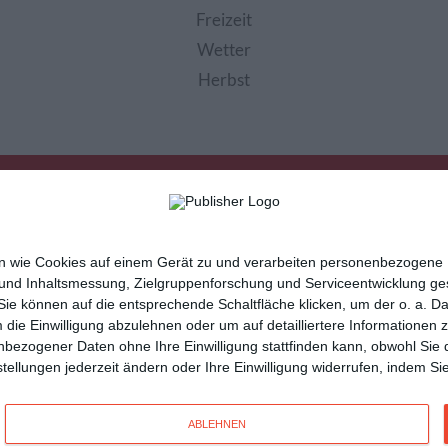
Freizeit
Wetter
Herbst
nen wie Cookies auf einem Gerät zu und verarbeiten personenbezogene
 und Inhaltsmessung, Zielgruppenforschung und Serviceentwicklung g
e können auf die entsprechende Schaltfläche klicken, um der o. a. D
m die Einwilligung abzulehnen oder um auf detailliertere Informatione
sletter
Hilfe / FAQ
Nutzungsbedingungen
Imp
nbezogener Daten ohne Ihre Einwilligung stattfinden kann, obwohl Sie 
cartes de voeux
tarjetas virtuales
cartoline di auguri
instellungen jederzeit ändern oder Ihre Einwilligung widerrufen, indem 
n
und vielseitige
Glückwunschkarten
mit Kisseo!
ABLEHNEN