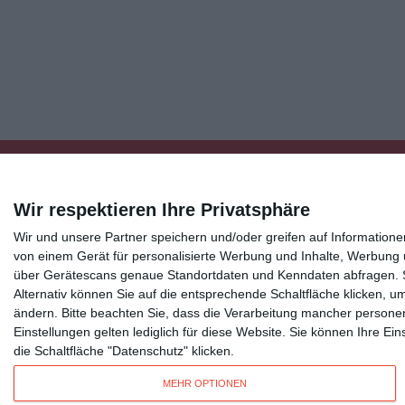
Wir respektieren Ihre Privatsphäre
Wir und unsere Partner speichern und/oder greifen auf Informatio
Kisseo
©
von einem Gerät für personalisierte Werbung und Inhalte, Werbung
über Gerätescans genaue Standortdaten und Kenndaten abfragen. Si
Alternativ können Sie auf die entsprechende Schaltfläche klicken, u
Entdecken Sie auch:
Ereignis-Kalender
Kisseo New
ändern.
Bitte beachten Sie, dass die Verarbeitung mancher persone
Unsere Grußkarten auf anderen Sprachen:
free ecards
Einstellungen gelten lediglich für diese Website. Sie können Ihre E
die Schaltfläche "Datenschutz" klicken.
Verschicken Sie
originelle Geburtstagskarten
,
schöne Weihnachtskarte
MEHR OPTIONEN