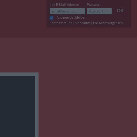
Ihre E-Mail-Adresse
Passwort
OK
Angemeldet bleiben
|
|
Konto erstellen
Mehr Infos
Passwort vergessen