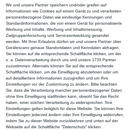
per E-Mail
(kostenlos)
Wir und unsere Partner speichern und/oder greifen auf
Informationen wie Cookies auf einem Gerät zu und verarbeiten
TEILEN
personenbezogene Daten wie eindeutige Kennungen und
Standardinformationen, die von einem Gerät für personalisierte
Werbung und Inhalte, Werbung und Inhaltsmessung,
Facebook, Twitter, WhatsApp, ...
Zielgruppenforschung und Serviceentwicklung gesendet
werden.
Mit Ihrer Erlaubnis dürfen wir und unsere Partner über
Gerätescans genaue Standortdaten und Kenndaten abfragen.
WEITERE KARTEN IN DIESEN
Sie können auf die entsprechende Schaltfläche klicken, um der
KATEGORIEN ANSEHEN
o. a. Datenverarbeitung durch uns und unsere 1733 Partner
zuzustimmen. Alternativ können Sie auf die entsprechende
Glückwünsche
Schaltfläche klicken, um die Einwilligung abzulehnen oder um
auf detailliertere Informationen zuzugreifen und um Ihre
Allgemeine Glückwünsche
Einstellungen vor der Zustimmung zu ändern.
Bitte beachten
Auf der Arbeit
Sie, dass die Verarbeitung mancher personenbezogener Daten
ohne Ihre Einwilligung stattfinden kann, obwohl Sie das Recht
Schule und Studium
haben, einer solchen Verarbeitung zu widersprechen. Ihre
Einstellungen gelten lediglich für diese Website. Sie können Ihre
Einstellungen jederzeit ändern oder Ihre Einwilligung widerrufen,
indem Sie zu dieser Website zurückkehren und unten auf der
Webseite auf die Schaltfläche "Datenschutz" klicken.