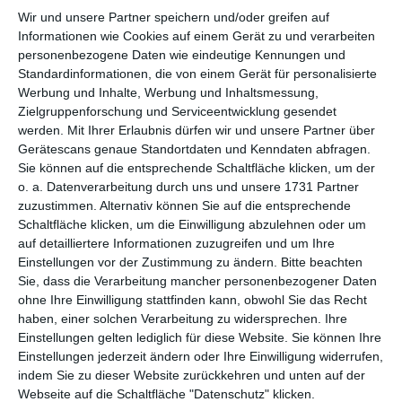
Wir und unsere Partner speichern und/oder greifen auf
per E-Mail
Informationen wie Cookies auf einem Gerät zu und verarbeiten
(kostenlos)
personenbezogene Daten wie eindeutige Kennungen und
Standardinformationen, die von einem Gerät für personalisierte
TEILEN
Werbung und Inhalte, Werbung und Inhaltsmessung,
Zielgruppenforschung und Serviceentwicklung gesendet
werden.
Mit Ihrer Erlaubnis dürfen wir und unsere Partner über
Facebook, Twitter, WhatsApp, ...
Gerätescans genaue Standortdaten und Kenndaten abfragen.
Sie können auf die entsprechende Schaltfläche klicken, um der
o. a. Datenverarbeitung durch uns und unsere 1731 Partner
WEITERE KARTEN IN DIESEN
zuzustimmen. Alternativ können Sie auf die entsprechende
KATEGORIEN ANSEHEN
Schaltfläche klicken, um die Einwilligung abzulehnen oder um
auf detailliertere Informationen zuzugreifen und um Ihre
Feiertage, Festtage
Einstellungen vor der Zustimmung zu ändern.
Bitte beachten
Ehrentage
Sie, dass die Verarbeitung mancher personenbezogener Daten
ohne Ihre Einwilligung stattfinden kann, obwohl Sie das Recht
Vatertag
haben, einer solchen Verarbeitung zu widersprechen. Ihre
Einstellungen gelten lediglich für diese Website. Sie können Ihre
Einstellungen jederzeit ändern oder Ihre Einwilligung widerrufen,
indem Sie zu dieser Website zurückkehren und unten auf der
Webseite auf die Schaltfläche "Datenschutz" klicken.