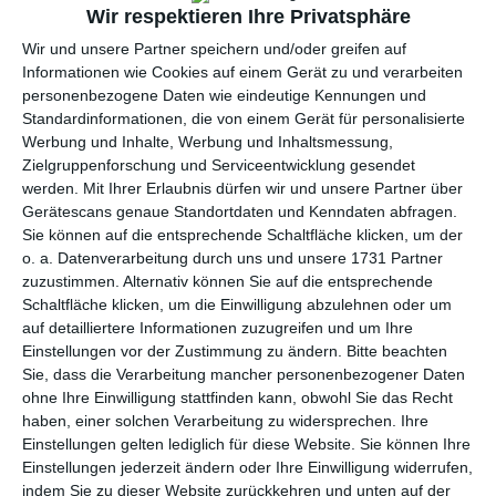
per E-Mail
(kostenlos)
Wir respektieren Ihre Privatsphäre
Wir und unsere Partner speichern und/oder greifen auf
TEILEN
Informationen wie Cookies auf einem Gerät zu und verarbeiten
personenbezogene Daten wie eindeutige Kennungen und
Standardinformationen, die von einem Gerät für personalisierte
Facebook, Twitter, WhatsApp, ...
Werbung und Inhalte, Werbung und Inhaltsmessung,
Zielgruppenforschung und Serviceentwicklung gesendet
werden.
Mit Ihrer Erlaubnis dürfen wir und unsere Partner über
WEITERE KARTEN IN DIESEN
Gerätescans genaue Standortdaten und Kenndaten abfragen.
KATEGORIEN ANSEHEN
Sie können auf die entsprechende Schaltfläche klicken, um der
o. a. Datenverarbeitung durch uns und unsere 1731 Partner
Glückwünsche
zuzustimmen. Alternativ können Sie auf die entsprechende
Glückwunsch Rente
Schaltfläche klicken, um die Einwilligung abzulehnen oder um
auf detailliertere Informationen zuzugreifen und um Ihre
Allgemeine Glückwünsche
Einstellungen vor der Zustimmung zu ändern.
Bitte beachten
Hochzeit
Sie, dass die Verarbeitung mancher personenbezogener Daten
ohne Ihre Einwilligung stattfinden kann, obwohl Sie das Recht
zum Hochzeitstag/Jahrestag
haben, einer solchen Verarbeitung zu widersprechen. Ihre
Abschied/ Rente
Einstellungen gelten lediglich für diese Website. Sie können Ihre
Einstellungen jederzeit ändern oder Ihre Einwilligung widerrufen,
Komplimente
indem Sie zu dieser Website zurückkehren und unten auf der