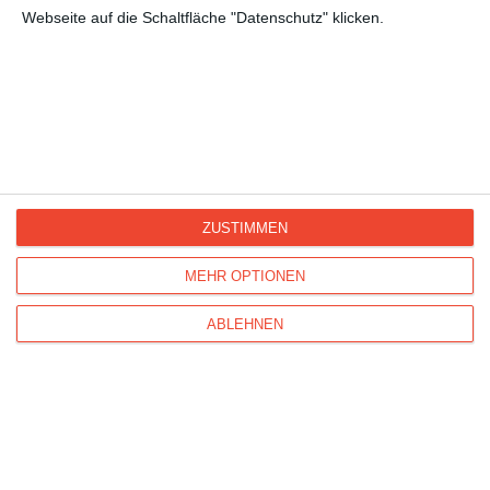
Webseite auf die Schaltfläche "Datenschutz" klicken.
Kisseo
©
ZUSTIMMEN
Entdecken Sie auch:
Ereignis-Kalender
Kisseo
Newsletter
Hilfe / FAQ
Nutzungsbedingungen
MEHR OPTIONEN
Impressum
Kisseo auf Facebook
Unsere Grußkarten auf anderen Sprachen:
free ecards
ABLEHNEN
cartes de voeux
tarjetas virtuales
cartoline di auguri
Verschicken Sie
originelle Geburtstagskarten
,
schöne
Weihnachtskarten
und vielseitige
Glückwunschkarten
mit Kisseo!