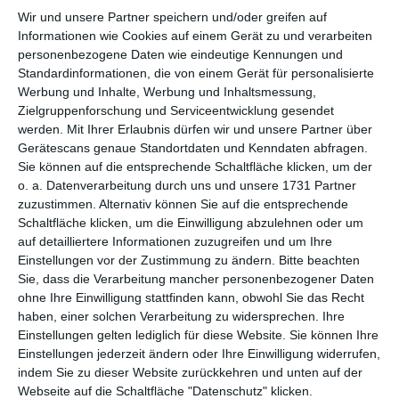
Wir und unsere Partner speichern und/oder greifen auf
per E-Mail
Informationen wie Cookies auf einem Gerät zu und verarbeiten
(kostenlos)
personenbezogene Daten wie eindeutige Kennungen und
Standardinformationen, die von einem Gerät für personalisierte
TEILEN
Werbung und Inhalte, Werbung und Inhaltsmessung,
Zielgruppenforschung und Serviceentwicklung gesendet
werden.
Mit Ihrer Erlaubnis dürfen wir und unsere Partner über
Facebook, Twitter, WhatsApp, ...
Gerätescans genaue Standortdaten und Kenndaten abfragen.
Sie können auf die entsprechende Schaltfläche klicken, um der
o. a. Datenverarbeitung durch uns und unsere 1731 Partner
WEITERE KARTEN IN DIESEN
zuzustimmen. Alternativ können Sie auf die entsprechende
KATEGORIEN ANSEHEN
Schaltfläche klicken, um die Einwilligung abzulehnen oder um
auf detailliertere Informationen zuzugreifen und um Ihre
Religiöse Feste und Feiertage
Einstellungen vor der Zustimmung zu ändern.
Bitte beachten
Christliche Religion und Feiertage
Sie, dass die Verarbeitung mancher personenbezogener Daten
ohne Ihre Einwilligung stattfinden kann, obwohl Sie das Recht
zu Ostern, Ostergrüße
haben, einer solchen Verarbeitung zu widersprechen. Ihre
Einstellungen gelten lediglich für diese Website. Sie können Ihre
Einstellungen jederzeit ändern oder Ihre Einwilligung widerrufen,
indem Sie zu dieser Website zurückkehren und unten auf der
Webseite auf die Schaltfläche "Datenschutz" klicken.