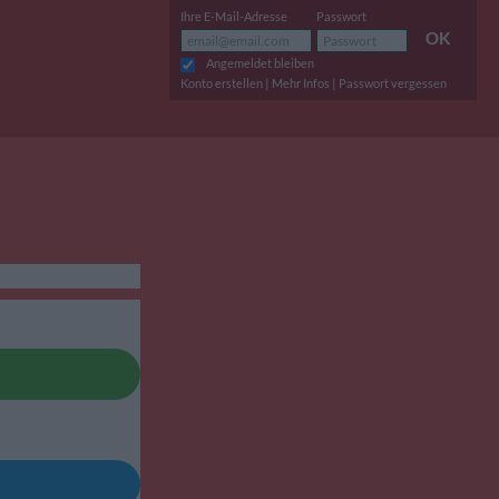
Ihre E-Mail-Adresse
Passwort
OK
Angemeldet bleiben
|
|
Konto erstellen
Mehr Infos
Passwort vergessen