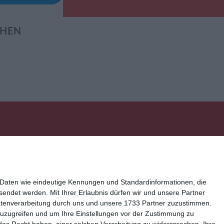
EHEN
 Daten wie eindeutige Kennungen und Standardinformationen, die
ressum
Kisseo auf Facebook
esendet werden.
Mit Ihrer Erlaubnis dürfen wir und unsere Partner
atenverarbeitung durch uns und unsere 1733 Partner zuzustimmen.
n zuzugreifen und um Ihre Einstellungen vor der Zustimmung zu
das Recht haben, einer solchen Verarbeitung zu widersprechen. Ihre