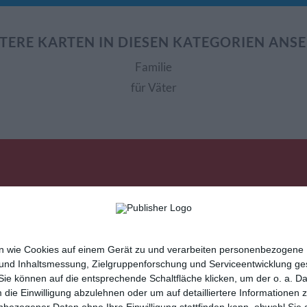
TERE KARTEN IN DIESEN KATEGORIEN ANS
Familie
für Väter
nen wie Cookies auf einem Gerät zu und verarbeiten personenbezogene
sletter
Hilfe / FAQ
Nutzungsbedingungen
Imp
 und Inhaltsmessung, Zielgruppenforschung und Serviceentwicklung g
e können auf die entsprechende Schaltfläche klicken, um der o. a. D
cartes de voeux
tarjetas virtuales
cartoline di auguri
m die Einwilligung abzulehnen oder um auf detailliertere Informatione
n
und vielseitige
Glückwunschkarten
mit Kisseo!
nbezogener Daten ohne Ihre Einwilligung stattfinden kann, obwohl Sie 