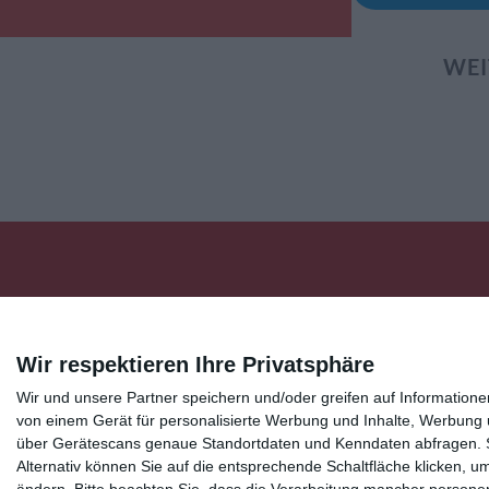
WEI
Kisseo
©
Wir respektieren Ihre Privatsphäre
Wir und unsere Partner speichern und/oder greifen auf Informatio
Entdecken Sie auch:
Ereignis-Kalender
Kisseo New
von einem Gerät für personalisierte Werbung und Inhalte, Werbung
über Gerätescans genaue Standortdaten und Kenndaten abfragen. Si
Unsere Grußkarten auf anderen Sprachen:
free ecards
Alternativ können Sie auf die entsprechende Schaltfläche klicken, u
Verschicken Sie
originelle Geburtstagskarten
,
schöne Weihnachtskarte
ändern.
Bitte beachten Sie, dass die Verarbeitung mancher persone