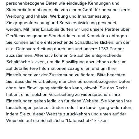
personenbezogene Daten wie eindeutige Kennungen und
Standardinformationen, die von einem Gerät für personalisierte
WEITERE KARTEN IN DIESEN
Werbung und Inhalte, Werbung und Inhaltsmessung,
Zielgruppenforschung und Serviceentwicklung gesendet
KATEGORIEN ANSEHEN
werden.
Mit Ihrer Erlaubnis dürfen wir und unsere Partner über
Grüße und Gedanken
Gerätescans genaue Standortdaten und Kenndaten abfragen.
Sie können auf die entsprechende Schaltfläche klicken, um der
Gesellschaftliche Werte
o. a. Datenverarbeitung durch uns und unsere 1733 Partner
AIDS
zuzustimmen. Alternativ können Sie auf die entsprechende
Schaltfläche klicken, um die Einwilligung abzulehnen oder um
auf detailliertere Informationen zuzugreifen und um Ihre
Einstellungen vor der Zustimmung zu ändern.
Bitte beachten
Sie, dass die Verarbeitung mancher personenbezogener Daten
ohne Ihre Einwilligung stattfinden kann, obwohl Sie das Recht
haben, einer solchen Verarbeitung zu widersprechen. Ihre
Einstellungen gelten lediglich für diese Website. Sie können Ihre
Einstellungen jederzeit ändern oder Ihre Einwilligung widerrufen,
Kisseo
©
indem Sie zu dieser Website zurückkehren und unten auf der
Webseite auf die Schaltfläche "Datenschutz" klicken.
Entdecken Sie auch:
Ereignis-Kalender
Kisseo
Newsletter
Hilfe / FAQ
Nutzungsbedingungen