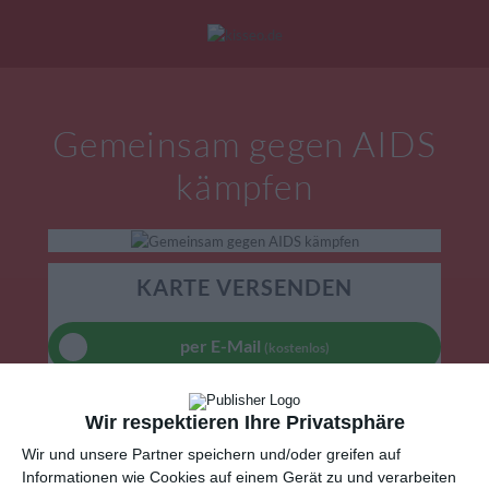
Mein Konto
|
Alle Karten
|
Neu: Personalisierte Geschenke
Gemeinsam gegen AIDS
eburtstagskarten
Liebesgrüße
Danke
kämpfen
KARTE VERSENDEN
per E-Mail
(kostenlos)
TEILEN
Wir respektieren Ihre Privatsphäre
Wir und unsere Partner speichern und/oder greifen auf
Facebook, Twitter, WhatsApp, ...
Informationen wie Cookies auf einem Gerät zu und verarbeiten