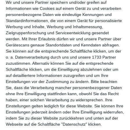
per E-Mail
(kostenlos)
Wir und unsere Partner speichern und/oder greifen auf
Informationen wie Cookies auf einem Gerät zu und verarbeiten
personenbezogene Daten wie eindeutige Kennungen und
TEILEN
Standardinformationen, die von einem Gerät für personalisierte
Werbung und Inhalte, Werbung und Inhaltsmessung,
Facebook, Twitter, WhatsApp, ...
Zielgruppenforschung und Serviceentwicklung gesendet
werden.
Mit Ihrer Erlaubnis dürfen wir und unsere Partner über
Gerätescans genaue Standortdaten und Kenndaten abfragen.
Sie können auf die entsprechende Schaltfläche klicken, um der
WEITERE KARTEN IN DIESEN
o. a. Datenverarbeitung durch uns und unsere 1733 Partner
KATEGORIEN ANSEHEN
zuzustimmen. Alternativ können Sie auf die entsprechende
Schaltfläche klicken, um die Einwilligung abzulehnen oder um
Liebe und Gefühle
auf detailliertere Informationen zuzugreifen und um Ihre
Küsse, Küsschen, Knuddel
Einstellungen vor der Zustimmung zu ändern.
Bitte beachten
Sie, dass die Verarbeitung mancher personenbezogener Daten
Du fehlst mir
ohne Ihre Einwilligung stattfinden kann, obwohl Sie das Recht
haben, einer solchen Verarbeitung zu widersprechen. Ihre
Einstellungen gelten lediglich für diese Website. Sie können Ihre
Einstellungen jederzeit ändern oder Ihre Einwilligung widerrufen,
indem Sie zu dieser Website zurückkehren und unten auf der
Webseite auf die Schaltfläche "Datenschutz" klicken.