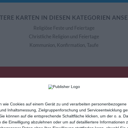
TERE KARTEN IN DIESEN KATEGORIEN ANS
Religiöse Feste und Feiertage
Christliche Religion und Feiertage
Kommunion, Konfirmation, Taufe
nen wie Cookies auf einem Gerät zu und verarbeiten personenbezogene
 und Inhaltsmessung, Zielgruppenforschung und Serviceentwicklung g
e können auf die entsprechende Schaltfläche klicken, um der o. a. D
sletter
Hilfe / FAQ
Nutzungsbedingungen
Imp
m die Einwilligung abzulehnen oder um auf detailliertere Informatione
cartes de voeux
tarjetas virtuales
cartoline di auguri
nbezogener Daten ohne Ihre Einwilligung stattfinden kann, obwohl Sie 