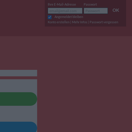
Ihre E-Mail-Adresse
Passwort
OK
Angemeldet bleiben
|
|
Konto erstellen
Mehr Infos
Passwort vergessen