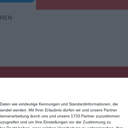
EHEN
 Daten wie eindeutige Kennungen und Standardinformationen, die
esendet werden.
Mit Ihrer Erlaubnis dürfen wir und unsere Partner
atenverarbeitung durch uns und unsere 1733 Partner zuzustimmen.
ressum
Kisseo auf Facebook
n zuzugreifen und um Ihre Einstellungen vor der Zustimmung zu
das Recht haben, einer solchen Verarbeitung zu widersprechen. Ihre