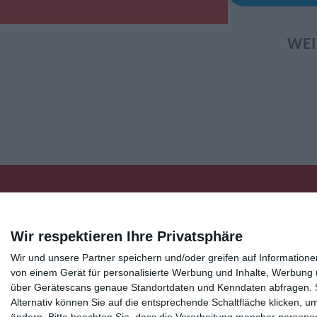
WEI
Wir respektieren Ihre Privatsphäre
Kisseo
©
Wir und unsere Partner speichern und/oder greifen auf Informatio
von einem Gerät für personalisierte Werbung und Inhalte, Werbung
über Gerätescans genaue Standortdaten und Kenndaten abfragen. Si
Entdecken Sie auch:
Ereignis-Kalender
Kisseo New
Alternativ können Sie auf die entsprechende Schaltfläche klicken, u
Unsere Grußkarten auf anderen Sprachen:
free ecards
ändern.
Bitte beachten Sie, dass die Verarbeitung mancher persone