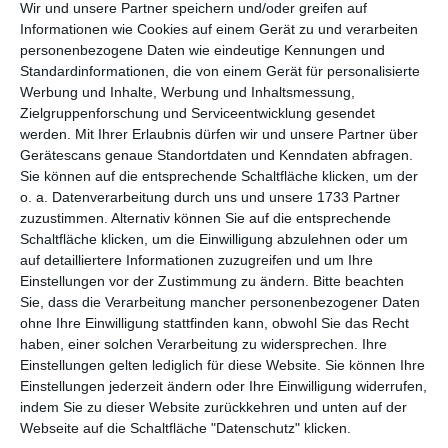
per E-Mail
(kostenlos)
Wir und unsere Partner speichern und/oder greifen auf
Informationen wie Cookies auf einem Gerät zu und verarbeiten
personenbezogene Daten wie eindeutige Kennungen und
TEILEN
Standardinformationen, die von einem Gerät für personalisierte
Werbung und Inhalte, Werbung und Inhaltsmessung,
Facebook, Twitter, WhatsApp, ...
Zielgruppenforschung und Serviceentwicklung gesendet
werden.
Mit Ihrer Erlaubnis dürfen wir und unsere Partner über
Gerätescans genaue Standortdaten und Kenndaten abfragen.
Sie können auf die entsprechende Schaltfläche klicken, um der
WEITERE KARTEN IN DIESEN
o. a. Datenverarbeitung durch uns und unsere 1733 Partner
KATEGORIEN ANSEHEN
zuzustimmen. Alternativ können Sie auf die entsprechende
Schaltfläche klicken, um die Einwilligung abzulehnen oder um
Ankündigungen
auf detailliertere Informationen zuzugreifen und um Ihre
Einladung
Einstellungen vor der Zustimmung zu ändern.
Bitte beachten
Sie, dass die Verarbeitung mancher personenbezogener Daten
Einladung zum Geburtstag
ohne Ihre Einwilligung stattfinden kann, obwohl Sie das Recht
haben, einer solchen Verarbeitung zu widersprechen. Ihre
Einstellungen gelten lediglich für diese Website. Sie können Ihre
Einstellungen jederzeit ändern oder Ihre Einwilligung widerrufen,
indem Sie zu dieser Website zurückkehren und unten auf der
Webseite auf die Schaltfläche "Datenschutz" klicken.