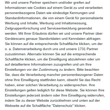
Wir und unsere Partner speichern und/oder greifen auf
Informationen wie Cookies auf einem Gerät zu und verarbeiten
per E-Mail
(kostenlos)
personenbezogene Daten wie eindeutige Kennungen und
Standardinformationen, die von einem Gerät für personalisierte
TEILEN
Werbung und Inhalte, Werbung und Inhaltsmessung,
Zielgruppenforschung und Serviceentwicklung gesendet
werden.
Mit Ihrer Erlaubnis dürfen wir und unsere Partner über
Facebook, Twitter, WhatsApp, ...
Gerätescans genaue Standortdaten und Kenndaten abfragen.
Sie können auf die entsprechende Schaltfläche klicken, um der
o. a. Datenverarbeitung durch uns und unsere 1731 Partner
WEITERE KARTEN IN DIESEN
zuzustimmen. Alternativ können Sie auf die entsprechende
Schaltfläche klicken, um die Einwilligung abzulehnen oder um
KATEGORIEN ANSEHEN
auf detailliertere Informationen zuzugreifen und um Ihre
Feiertage, Festtage
Einstellungen vor der Zustimmung zu ändern.
Bitte beachten
Sie, dass die Verarbeitung mancher personenbezogener Daten
Erster Mai
ohne Ihre Einwilligung stattfinden kann, obwohl Sie das Recht
haben, einer solchen Verarbeitung zu widersprechen. Ihre
Einstellungen gelten lediglich für diese Website. Sie können Ihre
Einstellungen jederzeit ändern oder Ihre Einwilligung widerrufen,
indem Sie zu dieser Website zurückkehren und unten auf der
Webseite auf die Schaltfläche "Datenschutz" klicken.