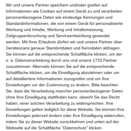
per E-Mail
(kostenlos)
Wir und unsere Partner speichern und/oder greifen auf
Informationen wie Cookies auf einem Gerät zu und verarbeiten
TEILEN
personenbezogene Daten wie eindeutige Kennungen und
Standardinformationen, die von einem Gerät für personalisierte
Werbung und Inhalte, Werbung und Inhaltsmessung,
Facebook, Twitter, WhatsApp, ...
Zielgruppenforschung und Serviceentwicklung gesendet
werden.
Mit Ihrer Erlaubnis dürfen wir und unsere Partner über
Gerätescans genaue Standortdaten und Kenndaten abfragen.
WEITERE KARTEN IN DIESEN
Sie können auf die entsprechende Schaltfläche klicken, um der
KATEGORIEN ANSEHEN
o. a. Datenverarbeitung durch uns und unsere 1733 Partner
zuzustimmen. Alternativ können Sie auf die entsprechende
Glückwünsche
Schaltfläche klicken, um die Einwilligung abzulehnen oder um
auf detailliertere Informationen zuzugreifen und um Ihre
Geburtstag
Einstellungen vor der Zustimmung zu ändern.
Bitte beachten
humorvolle Geburtstagskarten
Sie, dass die Verarbeitung mancher personenbezogener Daten
ohne Ihre Einwilligung stattfinden kann, obwohl Sie das Recht
Geburtstagskarten für Kinder
haben, einer solchen Verarbeitung zu widersprechen. Ihre
Einstellungen gelten lediglich für diese Website. Sie können Ihre
Einstellungen jederzeit ändern oder Ihre Einwilligung widerrufen,
indem Sie zu dieser Website zurückkehren und unten auf der
Webseite auf die Schaltfläche "Datenschutz" klicken.