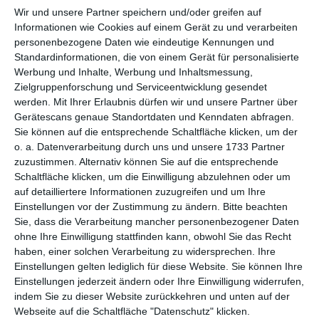
per E-Mail
(kostenlos)
Wir und unsere Partner speichern und/oder greifen auf
Informationen wie Cookies auf einem Gerät zu und verarbeiten
TEILEN
personenbezogene Daten wie eindeutige Kennungen und
Standardinformationen, die von einem Gerät für personalisierte
Werbung und Inhalte, Werbung und Inhaltsmessung,
Facebook, Twitter, WhatsApp, ...
Zielgruppenforschung und Serviceentwicklung gesendet
werden.
Mit Ihrer Erlaubnis dürfen wir und unsere Partner über
Gerätescans genaue Standortdaten und Kenndaten abfragen.
WEITERE KARTEN IN DIESEN
Sie können auf die entsprechende Schaltfläche klicken, um der
KATEGORIEN ANSEHEN
o. a. Datenverarbeitung durch uns und unsere 1733 Partner
zuzustimmen. Alternativ können Sie auf die entsprechende
Grüße und Gedanken
Schaltfläche klicken, um die Einwilligung abzulehnen oder um
auf detailliertere Informationen zuzugreifen und um Ihre
Gesellschaftliche Werte
Einstellungen vor der Zustimmung zu ändern.
Bitte beachten
Umweltschutz
Sie, dass die Verarbeitung mancher personenbezogener Daten
ohne Ihre Einwilligung stattfinden kann, obwohl Sie das Recht
Bäume
haben, einer solchen Verarbeitung zu widersprechen. Ihre
Einstellungen gelten lediglich für diese Website. Sie können Ihre
Einstellungen jederzeit ändern oder Ihre Einwilligung widerrufen,
indem Sie zu dieser Website zurückkehren und unten auf der
Webseite auf die Schaltfläche "Datenschutz" klicken.