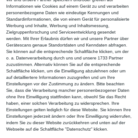
per E-Mail
(kostenlos)
Informationen wie Cookies auf einem Gerät zu und verarbeiten
personenbezogene Daten wie eindeutige Kennungen und
TEILEN
Standardinformationen, die von einem Gerät für personalisierte
Werbung und Inhalte, Werbung und Inhaltsmessung,
Zielgruppenforschung und Serviceentwicklung gesendet
Facebook, Twitter, WhatsApp, ...
werden.
Mit Ihrer Erlaubnis dürfen wir und unsere Partner über
Gerätescans genaue Standortdaten und Kenndaten abfragen.
Sie können auf die entsprechende Schaltfläche klicken, um der
WEITERE KARTEN IN DIESEN
o. a. Datenverarbeitung durch uns und unsere 1733 Partner
KATEGORIEN ANSEHEN
zuzustimmen. Alternativ können Sie auf die entsprechende
Schaltfläche klicken, um die Einwilligung abzulehnen oder um
Feiertage, Festtage
auf detailliertere Informationen zuzugreifen und um Ihre
Einstellungen vor der Zustimmung zu ändern.
Bitte beachten
Karneval
Sie, dass die Verarbeitung mancher personenbezogener Daten
ohne Ihre Einwilligung stattfinden kann, obwohl Sie das Recht
haben, einer solchen Verarbeitung zu widersprechen. Ihre
Einstellungen gelten lediglich für diese Website. Sie können Ihre
Einstellungen jederzeit ändern oder Ihre Einwilligung widerrufen,
indem Sie zu dieser Website zurückkehren und unten auf der
Webseite auf die Schaltfläche "Datenschutz" klicken.