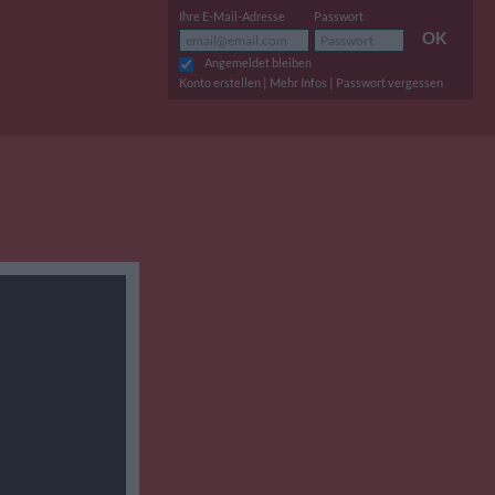
Ihre E-Mail-Adresse
Passwort
OK
Angemeldet bleiben
|
|
Konto erstellen
Mehr Infos
Passwort vergessen