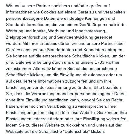
Wir und unsere Partner speichern und/oder greifen auf
per E-Mail
Informationen wie Cookies auf einem Gerät zu und verarbeiten
(kostenlos)
personenbezogene Daten wie eindeutige Kennungen und
Standardinformationen, die von einem Gerät für personalisierte
TEILEN
Werbung und Inhalte, Werbung und Inhaltsmessung,
Zielgruppenforschung und Serviceentwicklung gesendet
werden.
Mit Ihrer Erlaubnis dürfen wir und unsere Partner über
Facebook, Twitter, WhatsApp, ...
Gerätescans genaue Standortdaten und Kenndaten abfragen.
Sie können auf die entsprechende Schaltfläche klicken, um der
o. a. Datenverarbeitung durch uns und unsere 1733 Partner
WEITERE KARTEN IN DIESEN
zuzustimmen. Alternativ können Sie auf die entsprechende
KATEGORIEN ANSEHEN
Schaltfläche klicken, um die Einwilligung abzulehnen oder um
auf detailliertere Informationen zuzugreifen und um Ihre
Glückwünsche
Einstellungen vor der Zustimmung zu ändern.
Bitte beachten
Geburtstag
Sie, dass die Verarbeitung mancher personenbezogener Daten
ohne Ihre Einwilligung stattfinden kann, obwohl Sie das Recht
Geburtstagskarten für Kinder
haben, einer solchen Verarbeitung zu widersprechen. Ihre
Einstellungen gelten lediglich für diese Website. Sie können Ihre
Einstellungen jederzeit ändern oder Ihre Einwilligung widerrufen,
indem Sie zu dieser Website zurückkehren und unten auf der
Webseite auf die Schaltfläche "Datenschutz" klicken.