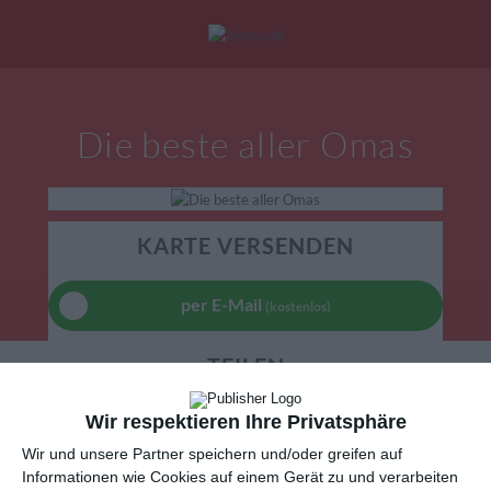
Mein Konto
|
Alle Karten
|
Neu: Personalisierte Geschenke
Die beste aller Omas
eburtstagskarten
Liebesgrüße
Danke
KARTE VERSENDEN
per E-Mail
(kostenlos)
TEILEN
Wir respektieren Ihre Privatsphäre
Facebook, Twitter, WhatsApp, ...
Wir und unsere Partner speichern und/oder greifen auf
Informationen wie Cookies auf einem Gerät zu und verarbeiten