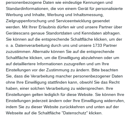
personenbezogene Daten wie eindeutige Kennungen und
WEITERE KARTEN IN DIESEN
Standardinformationen, die von einem Gerät für personalisierte
KATEGORIEN ANSEHEN
Werbung und Inhalte, Werbung und Inhaltsmessung,
Zielgruppenforschung und Serviceentwicklung gesendet
Familie
werden.
Mit Ihrer Erlaubnis dürfen wir und unsere Partner über
für Großeltern
Gerätescans genaue Standortdaten und Kenndaten abfragen.
Großmuttertag
Sie können auf die entsprechende Schaltfläche klicken, um der
o. a. Datenverarbeitung durch uns und unsere 1733 Partner
Komplimente
zuzustimmen. Alternativ können Sie auf die entsprechende
Schaltfläche klicken, um die Einwilligung abzulehnen oder um
auf detailliertere Informationen zuzugreifen und um Ihre
Einstellungen vor der Zustimmung zu ändern.
Bitte beachten
Sie, dass die Verarbeitung mancher personenbezogener Daten
ohne Ihre Einwilligung stattfinden kann, obwohl Sie das Recht
haben, einer solchen Verarbeitung zu widersprechen. Ihre
Einstellungen gelten lediglich für diese Website. Sie können Ihre
Einstellungen jederzeit ändern oder Ihre Einwilligung widerrufen,
Kisseo
©
indem Sie zu dieser Website zurückkehren und unten auf der
Webseite auf die Schaltfläche "Datenschutz" klicken.
Entdecken Sie auch:
Ereignis-Kalender
Kisseo
Newsletter
Hilfe / FAQ
Nutzungsbedingungen