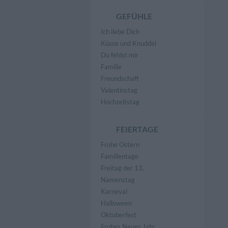
GEFÜHLE
Ich liebe Dich
Küsse und Knuddel
Du fehlst mir
Familie
Freundschaft
Valentinstag
Hochzeitstag
FEIERTAGE
Frohe Ostern
Familientage
Freitag der 13.
Namenstag
Karneval
Halloween
Oktoberfest
Frohes Neues Jahr