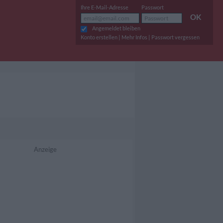
Ihre E-Mail-Adresse
Passwort
OK
Angemeldet bleiben
|
|
Konto erstellen
Mehr Infos
Passwort vergessen
Anzeige