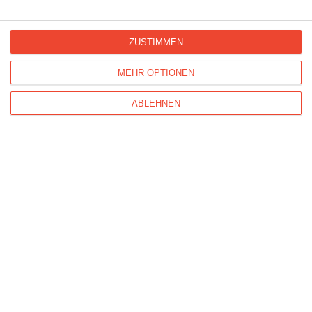
3
1
2
ZUSTIMMEN
MEHR OPTIONEN
ABLEHNEN
Kisseo
©
Entdecken Sie auch:
Ereignis-Kalender
Kisseo
Newsletter
Hilfe / FAQ
Nutzungsbedingungen
Impressum
Kisseo auf Facebook
Unsere Grußkarten auf anderen Sprachen:
free ecards
cartes de voeux
tarjetas virtuales
cartoline di auguri
Verschicken Sie
originelle Geburtstagskarten
,
schöne
Weihnachtskarten
und vielseitige
Glückwunschkarten
mit Kisseo!