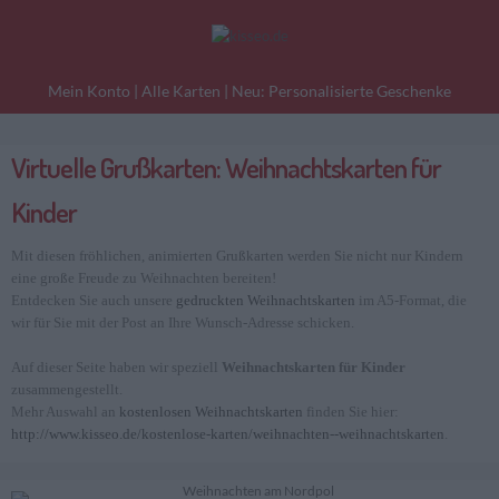
Mein Konto
|
Alle Karten
|
Neu: Personalisierte Geschenke
Virtuelle Grußkarten: Weihnachtskarten für
eburtstagskarten
Liebesgrüße
Danke
Kinder
Mit diesen fröhlichen, animierten Grußkarten werden Sie nicht nur Kindern
eine große Freude zu Weihnachten bereiten!
Entdecken Sie auch unsere
gedruckten Weihnachtskarten
im A5-Format, die
wir für Sie mit der Post an Ihre Wunsch-Adresse schicken.
Auf dieser Seite haben wir speziell
Weihnachtskarten für Kinder
zusammengestellt.
Mehr Auswahl an
kostenlosen Weihnachtskarten
finden Sie hier:
http://www.kisseo.de/kostenlose-karten/weihnachten--weihnachtskarten
.