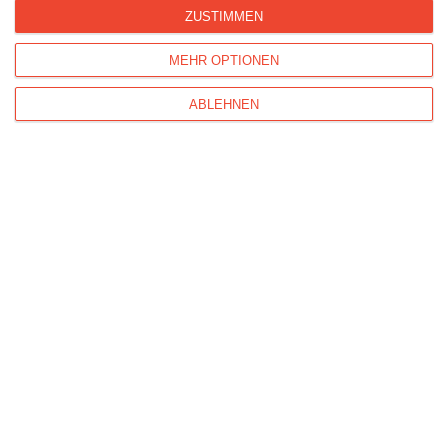
ZUSTIMMEN
MEHR OPTIONEN
Der stärkste aller Papas
ABLEHNEN
Der beste Papa der Welt!