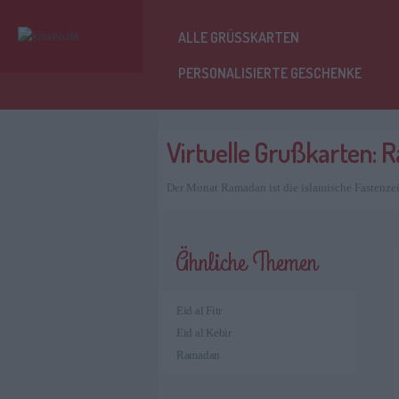
ALLE GRÜSSKARTEN
PERSONALISIERTE GESCHENKE
Virtuelle Grußkarten:
Der Monat Ramadan ist die islamische Fastenzei
Ähnliche Themen
Eid al Fitr
Eid al Kebir
Ramadan