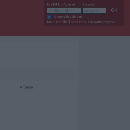
Ihre E-Mail-Adresse
Passwort
OK
Angemeldet bleiben
|
|
Konto erstellen
Mehr Infos
Passwort vergessen
Anzeige