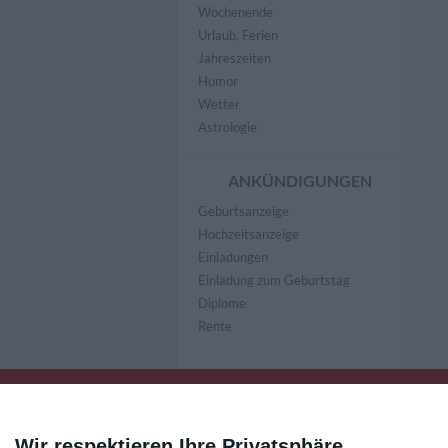
Wochenende
Urlaub, Ferien
Jahreszeiten
Humor
Wetter
Astrologie
ANKÜNDIGUNGEN
Geburtsanzeige
Hochzeitsanzeige
Einladungen
Einladung zum Geburtstag
Diplome
Rente
Wir respektieren Ihre Privatsphäre