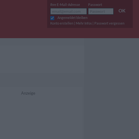
Ihre E-Mail-Adresse
Passwort
OK
Angemeldet bleiben
|
|
Konto erstellen
Mehr Infos
Passwort vergessen
Anzeige