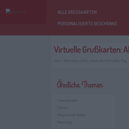
ALLE GRÜSSKARTEN
PERSONALISIERTE GESCHENKE
Virtuelle Grußkarten: A
Am 1. Dezember jedes Jahres ist Welt-Aids-Tag.
Ähnliche Themen
Umweltschutz
Frieden
Drogen nein danke
Frauentag