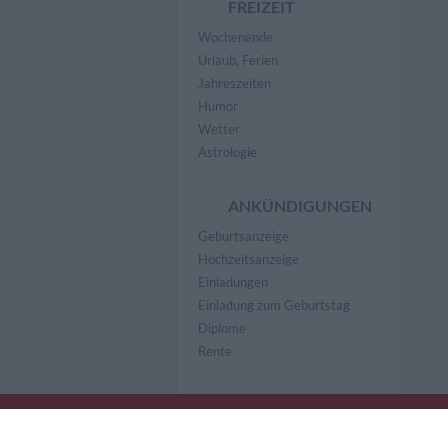
FREIZEIT
Wochenende
Urlaub, Ferien
Jahreszeiten
Humor
Wetter
Astrologie
ANKÜNDIGUNGEN
Geburtsanzeige
Hochzeitsanzeige
Einladungen
Einladung zum Geburtstag
Diplome
Rente