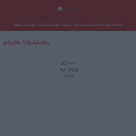
Mein Konto
|
Alle Karten
|
Neu: Personalisierte Geschenke
gedruckte Urlaubskarten
eburtstagskarten
Liebesgrüße
Danke
Ref : 27638
Urlaub