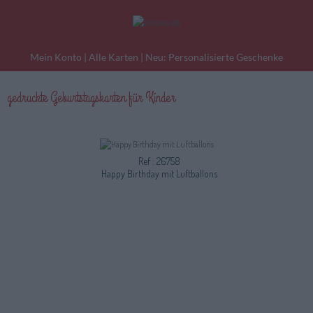
Mein Konto
|
Alle Karten
|
Neu: Personalisierte Geschenke
gedruckte Geburtstagskarten für Kinder
eburtstagskarten
Liebesgrüße
Danke
Ref : 26758
Happy Birthday mit Luftballons