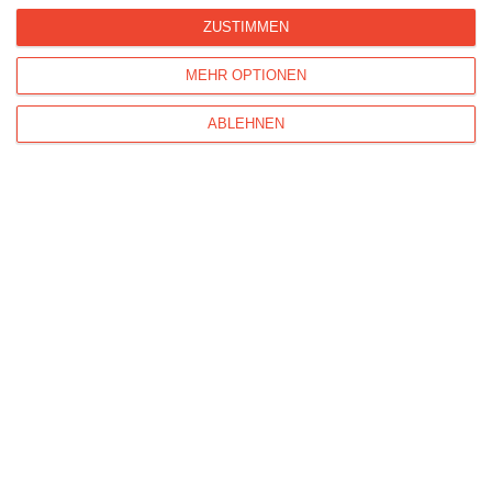
ZUSTIMMEN
Ref : 28078
Karte mit zarten blauen Blumen
MEHR OPTIONEN
ABLEHNEN