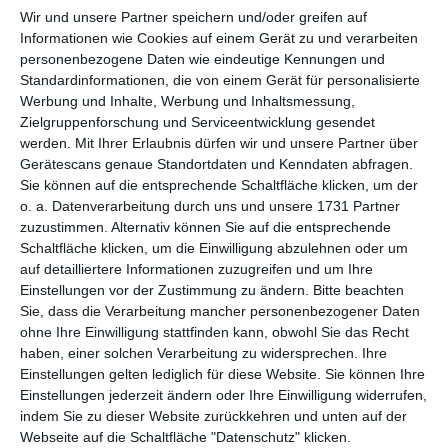
per E-Mail
(kostenlos)
Wir und unsere Partner speichern und/oder greifen auf
Informationen wie Cookies auf einem Gerät zu und verarbeiten
TEILEN
personenbezogene Daten wie eindeutige Kennungen und
Standardinformationen, die von einem Gerät für personalisierte
Werbung und Inhalte, Werbung und Inhaltsmessung,
Facebook, Twitter, WhatsApp, ...
Zielgruppenforschung und Serviceentwicklung gesendet
werden.
Mit Ihrer Erlaubnis dürfen wir und unsere Partner über
Gerätescans genaue Standortdaten und Kenndaten abfragen.
WEITERE KARTEN IN DIESEN
Sie können auf die entsprechende Schaltfläche klicken, um der
KATEGORIEN ANSEHEN
o. a. Datenverarbeitung durch uns und unsere 1731 Partner
zuzustimmen. Alternativ können Sie auf die entsprechende
Liebe und Gefühle
Schaltfläche klicken, um die Einwilligung abzulehnen oder um
auf detailliertere Informationen zuzugreifen und um Ihre
Ich denke an Dich
Einstellungen vor der Zustimmung zu ändern.
Bitte beachten
Küsse, Küsschen, Knuddel
Sie, dass die Verarbeitung mancher personenbezogener Daten
ohne Ihre Einwilligung stattfinden kann, obwohl Sie das Recht
neue Karten
haben, einer solchen Verarbeitung zu widersprechen. Ihre
Einstellungen gelten lediglich für diese Website. Sie können Ihre
Einstellungen jederzeit ändern oder Ihre Einwilligung widerrufen,
indem Sie zu dieser Website zurückkehren und unten auf der
Webseite auf die Schaltfläche "Datenschutz" klicken.