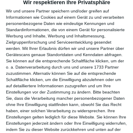
Wir respektieren Ihre Privatsphäre
Wir und unsere Partner speichern und/oder greifen auf
per E-Mail
(kostenlos)
Informationen wie Cookies auf einem Gerät zu und verarbeiten
personenbezogene Daten wie eindeutige Kennungen und
TEILEN
Standardinformationen, die von einem Gerät für personalisierte
Werbung und Inhalte, Werbung und Inhaltsmessung,
Zielgruppenforschung und Serviceentwicklung gesendet
Facebook, Twitter, WhatsApp, ...
werden.
Mit Ihrer Erlaubnis dürfen wir und unsere Partner über
Gerätescans genaue Standortdaten und Kenndaten abfragen.
Sie können auf die entsprechende Schaltfläche klicken, um der
WEITERE KARTEN IN DIESEN
o. a. Datenverarbeitung durch uns und unsere 1733 Partner
KATEGORIEN ANSEHEN
zuzustimmen. Alternativ können Sie auf die entsprechende
Schaltfläche klicken, um die Einwilligung abzulehnen oder um
Glückwünsche
auf detailliertere Informationen zuzugreifen und um Ihre
Einstellungen vor der Zustimmung zu ändern.
Bitte beachten
Geburtstag
Sie, dass die Verarbeitung mancher personenbezogener Daten
Geburtstagskarten für Kinder
ohne Ihre Einwilligung stattfinden kann, obwohl Sie das Recht
Sommer
haben, einer solchen Verarbeitung zu widersprechen. Ihre
Einstellungen gelten lediglich für diese Website. Sie können Ihre
neue Karten
Einstellungen jederzeit ändern oder Ihre Einwilligung widerrufen,
indem Sie zu dieser Website zurückkehren und unten auf der