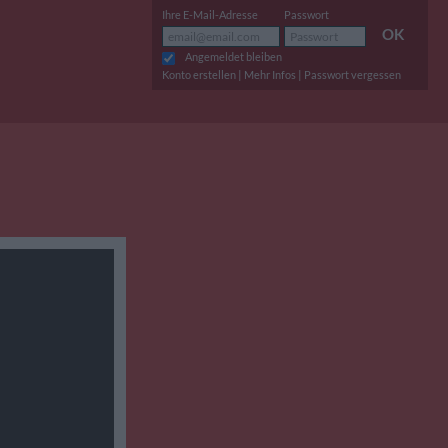
Ihre E-Mail-Adresse
Passwort
OK
Angemeldet bleiben
|
|
Konto erstellen
Mehr Infos
Passwort vergessen