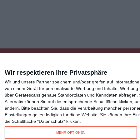
Wir respektieren Ihre Privatsphäre
Wir und unsere Partner speichern und/oder greifen auf Informatio
Kisseo
©
von einem Gerät für personalisierte Werbung und Inhalte, Werbung
über Gerätescans genaue Standortdaten und Kenndaten abfragen. Si
Alternativ können Sie auf die entsprechende Schaltfläche klicken, u
Entdecken Sie auch:
Ereignis-Kalender
Kisseo New
ändern.
Bitte beachten Sie, dass die Verarbeitung mancher persone
Unsere Grußkarten auf anderen Sprachen:
free ecards
Einstellungen gelten lediglich für diese Website. Sie können Ihre E
die Schaltfläche "Datenschutz" klicken.
Verschicken Sie
originelle Geburtstagskarten
,
schöne Weihnachtskarte
MEHR OPTIONEN