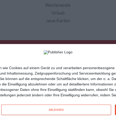
Wochenende
Urlaub
neue Karten
nen wie Cookies auf einem Gerät zu und verarbeiten personenbezogene
 und Inhaltsmessung, Zielgruppenforschung und Serviceentwicklung g
e können auf die entsprechende Schaltfläche klicken, um der o. a. D
m die Einwilligung abzulehnen oder um auf detailliertere Informatione
sletter
Hilfe / FAQ
Nutzungsbedingungen
Imp
nbezogener Daten ohne Ihre Einwilligung stattfinden kann, obwohl Sie 
cartes de voeux
tarjetas virtuales
cartoline di auguri
instellungen jederzeit ändern oder Ihre Einwilligung widerrufen, indem 
n
und vielseitige
Glückwunschkarten
mit Kisseo!
ABLEHNEN