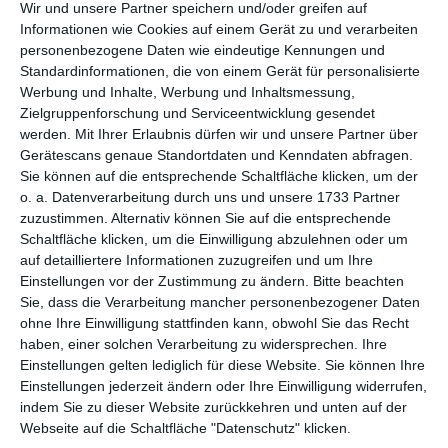
per E-Mail
(kostenlos)
Wir und unsere Partner speichern und/oder greifen auf
Informationen wie Cookies auf einem Gerät zu und verarbeiten
personenbezogene Daten wie eindeutige Kennungen und
TEILEN
Standardinformationen, die von einem Gerät für personalisierte
Werbung und Inhalte, Werbung und Inhaltsmessung,
Facebook, Twitter, WhatsApp, ...
Zielgruppenforschung und Serviceentwicklung gesendet
werden.
Mit Ihrer Erlaubnis dürfen wir und unsere Partner über
Gerätescans genaue Standortdaten und Kenndaten abfragen.
Sie können auf die entsprechende Schaltfläche klicken, um der
WEITERE KARTEN IN DIESEN
o. a. Datenverarbeitung durch uns und unsere 1733 Partner
KATEGORIEN ANSEHEN
zuzustimmen. Alternativ können Sie auf die entsprechende
Schaltfläche klicken, um die Einwilligung abzulehnen oder um
Religiöse Feste und Feiertage
auf detailliertere Informationen zuzugreifen und um Ihre
Christliche Religion und Feiertage
Einstellungen vor der Zustimmung zu ändern.
Bitte beachten
Sie, dass die Verarbeitung mancher personenbezogener Daten
zu Ostern, Ostergrüße
ohne Ihre Einwilligung stattfinden kann, obwohl Sie das Recht
haben, einer solchen Verarbeitung zu widersprechen. Ihre
Einstellungen gelten lediglich für diese Website. Sie können Ihre
Einstellungen jederzeit ändern oder Ihre Einwilligung widerrufen,
indem Sie zu dieser Website zurückkehren und unten auf der
Webseite auf die Schaltfläche "Datenschutz" klicken.