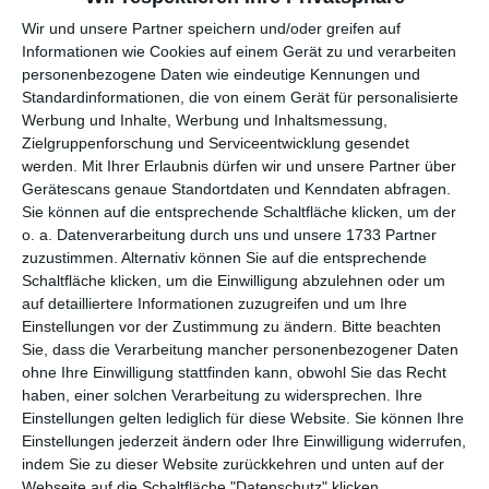
per E-Mail
(kostenlos)
Wir und unsere Partner speichern und/oder greifen auf
Informationen wie Cookies auf einem Gerät zu und verarbeiten
TEILEN
personenbezogene Daten wie eindeutige Kennungen und
Standardinformationen, die von einem Gerät für personalisierte
Facebook, Twitter, WhatsApp, ...
Werbung und Inhalte, Werbung und Inhaltsmessung,
Zielgruppenforschung und Serviceentwicklung gesendet
werden.
Mit Ihrer Erlaubnis dürfen wir und unsere Partner über
Gerätescans genaue Standortdaten und Kenndaten abfragen.
WEITERE KARTEN IN DIESEN
Sie können auf die entsprechende Schaltfläche klicken, um der
KATEGORIEN ANSEHEN
o. a. Datenverarbeitung durch uns und unsere 1733 Partner
zuzustimmen. Alternativ können Sie auf die entsprechende
Religiöse Feste und Feiertage
Schaltfläche klicken, um die Einwilligung abzulehnen oder um
Christliche Religion und Feiertage
auf detailliertere Informationen zuzugreifen und um Ihre
Einstellungen vor der Zustimmung zu ändern.
Bitte beachten
Weihnachten, Weihnachtskarten
Sie, dass die Verarbeitung mancher personenbezogener Daten
Weihnachtskarten für Kinder
ohne Ihre Einwilligung stattfinden kann, obwohl Sie das Recht
haben, einer solchen Verarbeitung zu widersprechen. Ihre
besinnliche Weihnachtsgrüße
Einstellungen gelten lediglich für diese Website. Sie können Ihre
Einstellungen jederzeit ändern oder Ihre Einwilligung widerrufen,
indem Sie zu dieser Website zurückkehren und unten auf der
Webseite auf die Schaltfläche "Datenschutz" klicken.