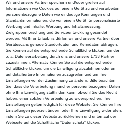
per E-Mail
(kostenlos)
Wir und unsere Partner speichern und/oder greifen auf
Informationen wie Cookies auf einem Gerät zu und verarbeiten
personenbezogene Daten wie eindeutige Kennungen und
TEILEN
Standardinformationen, die von einem Gerät für personalisierte
Werbung und Inhalte, Werbung und Inhaltsmessung,
Facebook, Twitter, WhatsApp, ...
Zielgruppenforschung und Serviceentwicklung gesendet
werden.
Mit Ihrer Erlaubnis dürfen wir und unsere Partner über
Gerätescans genaue Standortdaten und Kenndaten abfragen.
Sie können auf die entsprechende Schaltfläche klicken, um der
WEITERE KARTEN IN DIESEN
o. a. Datenverarbeitung durch uns und unsere 1733 Partner
KATEGORIEN ANSEHEN
zuzustimmen. Alternativ können Sie auf die entsprechende
Schaltfläche klicken, um die Einwilligung abzulehnen oder um
Religiöse Feste und Feiertage
auf detailliertere Informationen zuzugreifen und um Ihre
Christliche Religion und Feiertage
Einstellungen vor der Zustimmung zu ändern.
Bitte beachten
Sie, dass die Verarbeitung mancher personenbezogener Daten
zum Nikolaustag
ohne Ihre Einwilligung stattfinden kann, obwohl Sie das Recht
haben, einer solchen Verarbeitung zu widersprechen. Ihre
Einstellungen gelten lediglich für diese Website. Sie können Ihre
Einstellungen jederzeit ändern oder Ihre Einwilligung widerrufen,
indem Sie zu dieser Website zurückkehren und unten auf der
Webseite auf die Schaltfläche "Datenschutz" klicken.