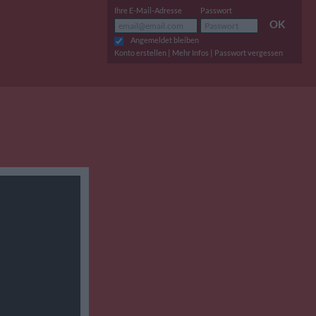
Ihre E-Mail-Adresse
Passwort
OK
Angemeldet bleiben
|
|
Konto erstellen
Mehr Infos
Passwort vergessen