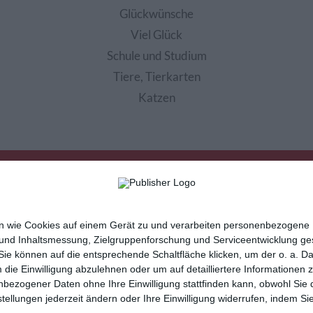
Glückwünsche
Viel Glück
Schule und Studium
Tiere, Tierkarten
Katzen
nen wie Cookies auf einem Gerät zu und verarbeiten personenbezogene
 und Inhaltsmessung, Zielgruppenforschung und Serviceentwicklung g
e können auf die entsprechende Schaltfläche klicken, um der o. a. D
m die Einwilligung abzulehnen oder um auf detailliertere Informatione
sletter
Hilfe / FAQ
Nutzungsbedingungen
Imp
nbezogener Daten ohne Ihre Einwilligung stattfinden kann, obwohl Sie 
cartes de voeux
tarjetas virtuales
cartoline di auguri
instellungen jederzeit ändern oder Ihre Einwilligung widerrufen, indem 