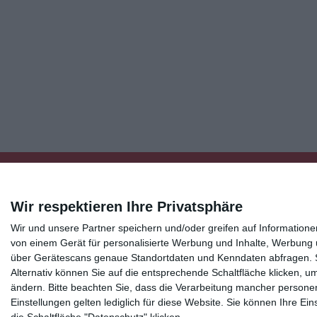
Wir respektieren Ihre Privatsphäre
Wir und unsere Partner speichern und/oder greifen auf Informatio
Kisseo
©
von einem Gerät für personalisierte Werbung und Inhalte, Werbung
über Gerätescans genaue Standortdaten und Kenndaten abfragen. Si
Alternativ können Sie auf die entsprechende Schaltfläche klicken, u
Entdecken Sie auch:
Ereignis-Kalender
Kisseo New
ändern.
Bitte beachten Sie, dass die Verarbeitung mancher persone
Unsere Grußkarten auf anderen Sprachen:
free ecards
Einstellungen gelten lediglich für diese Website. Sie können Ihre E