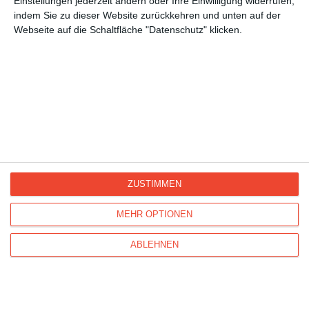
Einstellungen jederzeit ändern oder Ihre Einwilligung widerrufen,
Werdende Eltern
indem Sie zu dieser Website zurückkehren und unten auf der
Geburt
Webseite auf die Schaltfläche "Datenschutz" klicken.
Geburtstag
Kisseo
©
ZUSTIMMEN
MEHR OPTIONEN
Entdecken Sie auch:
Ereignis-Kalender
Kisseo
Newsletter
Hilfe / FAQ
Nutzungsbedingungen
ABLEHNEN
Impressum
Kisseo auf Facebook
Unsere Grußkarten auf anderen Sprachen:
free ecards
cartes de voeux
tarjetas virtuales
cartoline di auguri