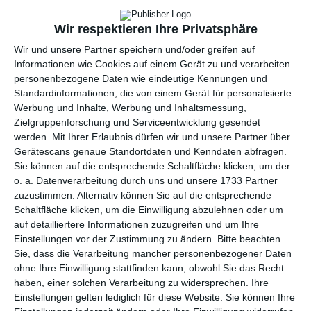
per E-Mail
(kostenlos)
Wir respektieren Ihre Privatsphäre
TEILEN
Wir und unsere Partner speichern und/oder greifen auf
Informationen wie Cookies auf einem Gerät zu und verarbeiten
Facebook, Twitter, WhatsApp, ...
personenbezogene Daten wie eindeutige Kennungen und
Standardinformationen, die von einem Gerät für personalisierte
Werbung und Inhalte, Werbung und Inhaltsmessung,
Zielgruppenforschung und Serviceentwicklung gesendet
WEITERE KARTEN IN DIESEN
werden.
Mit Ihrer Erlaubnis dürfen wir und unsere Partner über
KATEGORIEN ANSEHEN
Gerätescans genaue Standortdaten und Kenndaten abfragen.
Sie können auf die entsprechende Schaltfläche klicken, um der
Feiertage, Festtage
o. a. Datenverarbeitung durch uns und unsere 1733 Partner
Ehrentage
zuzustimmen. Alternativ können Sie auf die entsprechende
Schaltfläche klicken, um die Einwilligung abzulehnen oder um
Namenstag
auf detailliertere Informationen zuzugreifen und um Ihre
Vatertag
Einstellungen vor der Zustimmung zu ändern.
Bitte beachten
Glückwünsche
Sie, dass die Verarbeitung mancher personenbezogener Daten
ohne Ihre Einwilligung stattfinden kann, obwohl Sie das Recht
Glückwunsch Rente
haben, einer solchen Verarbeitung zu widersprechen. Ihre
Allgemeine Glückwünsche
Einstellungen gelten lediglich für diese Website. Sie können Ihre