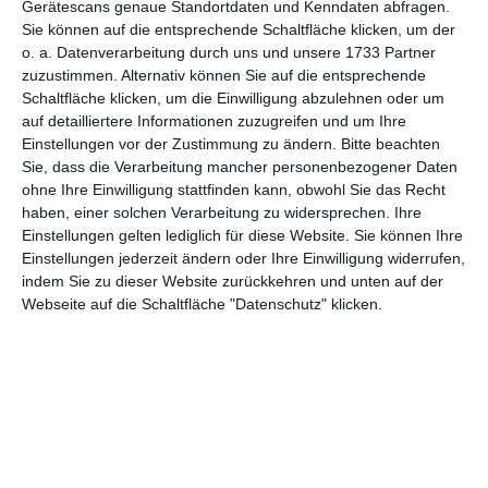
Gerätescans genaue Standortdaten und Kenndaten abfragen.
für Mütter
Sie können auf die entsprechende Schaltfläche klicken, um der
Ehe und Paare
o. a. Datenverarbeitung durch uns und unsere 1733 Partner
zuzustimmen. Alternativ können Sie auf die entsprechende
für Großeltern
Schaltfläche klicken, um die Einwilligung abzulehnen oder um
Valentinsgrüße, Valentinskarten
auf detailliertere Informationen zuzugreifen und um Ihre
Einstellungen vor der Zustimmung zu ändern.
Bitte beachten
Ehrentage
Sie, dass die Verarbeitung mancher personenbezogener Daten
Namenstag
ohne Ihre Einwilligung stattfinden kann, obwohl Sie das Recht
Großmuttertag
haben, einer solchen Verarbeitung zu widersprechen. Ihre
Einstellungen gelten lediglich für diese Website. Sie können Ihre
Muttertag
Einstellungen jederzeit ändern oder Ihre Einwilligung widerrufen,
Glückwünsche
indem Sie zu dieser Website zurückkehren und unten auf der
Webseite auf die Schaltfläche "Datenschutz" klicken.
Glückwunsch Rente
Allgemeine Glückwünsche
Werdende Eltern
Geburt
zum Hochzeitstag/Jahrestag
Geburtstag