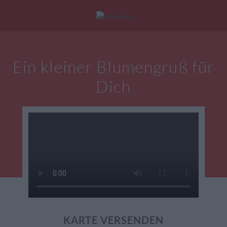
Mein Konto
|
Alle Karten
|
Neu: Personalisierte Geschenke
Ein kleiner Blumengruß für
eburtstagskarten
Liebesgrüße
Danke
Dich
KARTE VERSENDEN