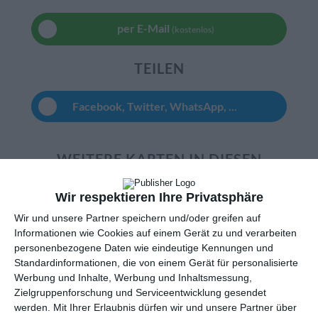
per E-Mail
(kostenlos)
TEILEN
Facebook, Twitter, WhatsApp, ...
WEITERE KARTEN IN DIESEN
KATEGORIEN ANSEHEN
Wir respektieren Ihre Privatsphäre
Liebe und Gefühle
Wir und unsere Partner speichern und/oder greifen auf
Ich denke an Dich
Informationen wie Cookies auf einem Gerät zu und verarbeiten
Freundschaft
personenbezogene Daten wie eindeutige Kennungen und
Standardinformationen, die von einem Gerät für personalisierte
Blumen, Blumengrüße
Werbung und Inhalte, Werbung und Inhaltsmessung,
Du fehlst mir
Zielgruppenforschung und Serviceentwicklung gesendet
Familie
werden.
Mit Ihrer Erlaubnis dürfen wir und unsere Partner über