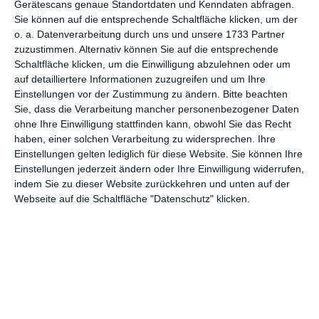
Gerätescans genaue Standortdaten und Kenndaten abfragen.
für Mütter
Sie können auf die entsprechende Schaltfläche klicken, um der
Ehe und Paare
o. a. Datenverarbeitung durch uns und unsere 1733 Partner
zuzustimmen. Alternativ können Sie auf die entsprechende
für Großeltern
Schaltfläche klicken, um die Einwilligung abzulehnen oder um
Valentinsgrüße, Valentinskarten
auf detailliertere Informationen zuzugreifen und um Ihre
Einstellungen vor der Zustimmung zu ändern.
Bitte beachten
Ehrentage
Sie, dass die Verarbeitung mancher personenbezogener Daten
Namenstag
ohne Ihre Einwilligung stattfinden kann, obwohl Sie das Recht
Großmuttertag
haben, einer solchen Verarbeitung zu widersprechen. Ihre
Einstellungen gelten lediglich für diese Website. Sie können Ihre
Muttertag
Einstellungen jederzeit ändern oder Ihre Einwilligung widerrufen,
Glückwünsche
indem Sie zu dieser Website zurückkehren und unten auf der
Webseite auf die Schaltfläche "Datenschutz" klicken.
Glückwunsch Rente
Allgemeine Glückwünsche
Werdende Eltern
Geburt
zum Hochzeitstag/Jahrestag
Geburtstag