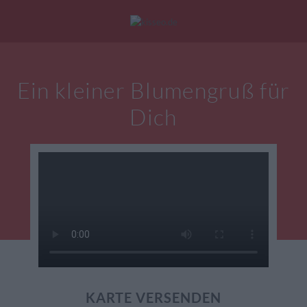
Mein Konto
|
Alle Karten
|
Neu: Personalisierte Geschenke
Ein kleiner Blumengruß für
eburtstagskarten
Liebesgrüße
Danke
Dich
KARTE VERSENDEN