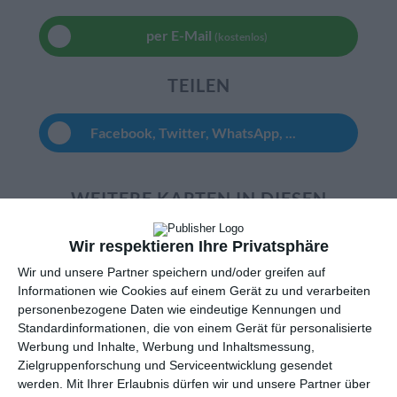
per E-Mail
(kostenlos)
TEILEN
Facebook, Twitter, WhatsApp, ...
WEITERE KARTEN IN DIESEN
KATEGORIEN ANSEHEN
Wir respektieren Ihre Privatsphäre
Liebe und Gefühle
Wir und unsere Partner speichern und/oder greifen auf
Ich denke an Dich
Informationen wie Cookies auf einem Gerät zu und verarbeiten
Freundschaft
personenbezogene Daten wie eindeutige Kennungen und
Standardinformationen, die von einem Gerät für personalisierte
Blumen, Blumengrüße
Werbung und Inhalte, Werbung und Inhaltsmessung,
Du fehlst mir
Zielgruppenforschung und Serviceentwicklung gesendet
Familie
werden.
Mit Ihrer Erlaubnis dürfen wir und unsere Partner über