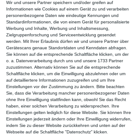
per E-Mail
(kostenlos)
Wir und unsere Partner speichern und/oder greifen auf
Informationen wie Cookies auf einem Gerät zu und verarbeiten
personenbezogene Daten wie eindeutige Kennungen und
TEILEN
Standardinformationen, die von einem Gerät für personalisierte
Werbung und Inhalte, Werbung und Inhaltsmessung,
Facebook, Twitter, WhatsApp, ...
Zielgruppenforschung und Serviceentwicklung gesendet
werden.
Mit Ihrer Erlaubnis dürfen wir und unsere Partner über
Gerätescans genaue Standortdaten und Kenndaten abfragen.
Sie können auf die entsprechende Schaltfläche klicken, um der
WEITERE KARTEN IN DIESEN
o. a. Datenverarbeitung durch uns und unsere 1733 Partner
KATEGORIEN ANSEHEN
zuzustimmen. Alternativ können Sie auf die entsprechende
Schaltfläche klicken, um die Einwilligung abzulehnen oder um
Freizeit
auf detailliertere Informationen zuzugreifen und um Ihre
Sport
Einstellungen vor der Zustimmung zu ändern.
Bitte beachten
Sie, dass die Verarbeitung mancher personenbezogener Daten
Fußball
ohne Ihre Einwilligung stattfinden kann, obwohl Sie das Recht
haben, einer solchen Verarbeitung zu widersprechen. Ihre
Einstellungen gelten lediglich für diese Website. Sie können Ihre
Einstellungen jederzeit ändern oder Ihre Einwilligung widerrufen,
indem Sie zu dieser Website zurückkehren und unten auf der
Webseite auf die Schaltfläche "Datenschutz" klicken.