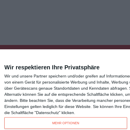
Wir respektieren Ihre Privatsphäre
Wir und unsere Partner speichern und/oder greifen auf Informatio
Kisseo
©
von einem Gerät für personalisierte Werbung und Inhalte, Werbung
über Gerätescans genaue Standortdaten und Kenndaten abfragen. Si
Alternativ können Sie auf die entsprechende Schaltfläche klicken, u
Entdecken Sie auch:
Ereignis-Kalender
Kisseo New
ändern.
Bitte beachten Sie, dass die Verarbeitung mancher persone
Unsere Grußkarten auf anderen Sprachen:
free ecards
Einstellungen gelten lediglich für diese Website. Sie können Ihre E
die Schaltfläche "Datenschutz" klicken.
Verschicken Sie
originelle Geburtstagskarten
,
schöne Weihnachtskarte
MEHR OPTIONEN