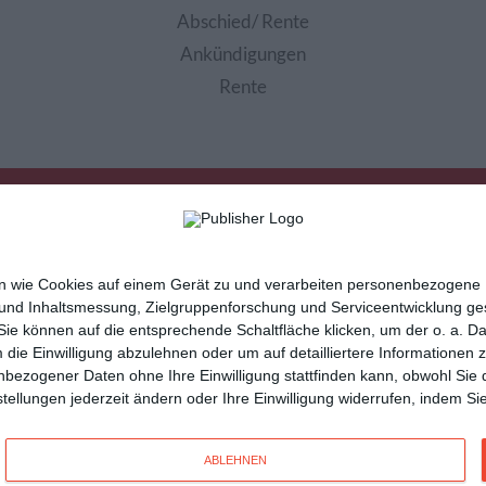
Abschied/ Rente
Ankündigungen
Rente
nen wie Cookies auf einem Gerät zu und verarbeiten personenbezogene
 und Inhaltsmessung, Zielgruppenforschung und Serviceentwicklung g
e können auf die entsprechende Schaltfläche klicken, um der o. a. D
m die Einwilligung abzulehnen oder um auf detailliertere Informatione
sletter
Hilfe / FAQ
Nutzungsbedingungen
Imp
nbezogener Daten ohne Ihre Einwilligung stattfinden kann, obwohl Sie 
cartes de voeux
tarjetas virtuales
cartoline di auguri
instellungen jederzeit ändern oder Ihre Einwilligung widerrufen, indem 
n
und vielseitige
Glückwunschkarten
mit Kisseo!
ABLEHNEN