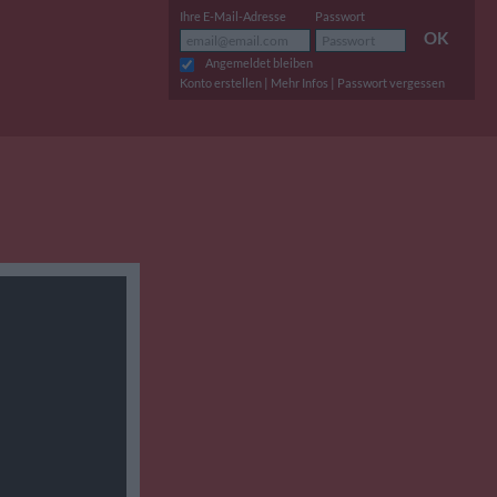
Ihre E-Mail-Adresse
Passwort
OK
Angemeldet bleiben
|
|
Konto erstellen
Mehr Infos
Passwort vergessen